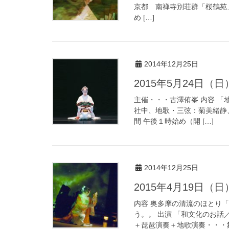
京都 南禅寺別荘群「桜鶴苑」 会場UR
め […]
2014年12月25日
2015年5月24日（
主催・・・古澤侑峯 内容 「
社中、地歌・三弦：菊美緒静、小野真
間 午後１時始め（開 […]
2014年12月25日
2015年4月19日
内容 奥多摩の清流のほとり
う。。 出演 「和文化のお
＋琵琶演奏＋地歌演奏・・・舞