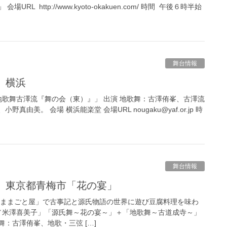
L http://www.kyoto-okakuen.com/ 時間 午後６時半始
舞台情報
日）横浜
地歌舞古澤流『舞の会（東）』」 出演 地歌舞：古澤侑峯、古澤流
由美。 会場 横浜能楽堂 会場URL nougaku@yaf.or.jp 時
舞台情報
（日）東京都青梅市「花の宴」
「ままごと屋」で古事記と源氏物語の世界に遊び豆腐料理を味わ
話／米澤喜美子」「源氏舞～花の宴～」＋「地歌舞～古道成寺～」
：古澤侑峯、地歌・三弦 […]