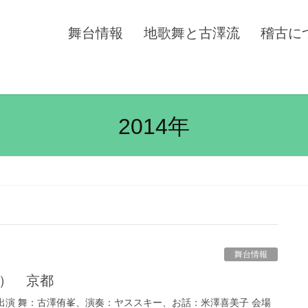
舞台情報
地歌舞と古澤流
稽古に
2014年
舞台情報
日） 京都
出演 舞：古澤侑峯、演奏：ヤススキー、お話：米澤喜美子 会場