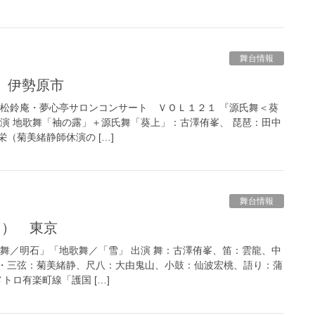
舞台情報
日）伊勢原市
「松鈴庵・夢心亭サロンコンサート ＶＯＬ１２１ 『源氏舞＜葵
出演 地歌舞「袖の露」＋源氏舞「葵上」：古澤侑峯、 琵琶：田中
（菊美緒静師休演の […]
舞台情報
（日） 東京
氏舞／明石」「地歌舞／「雪」 出演 舞：古澤侑峯、笛：雲龍、中
・三弦：菊美緒静、尺八：大由鬼山、小鼓：仙波宏桃、語り：蒲
トロ有楽町線「護国 […]