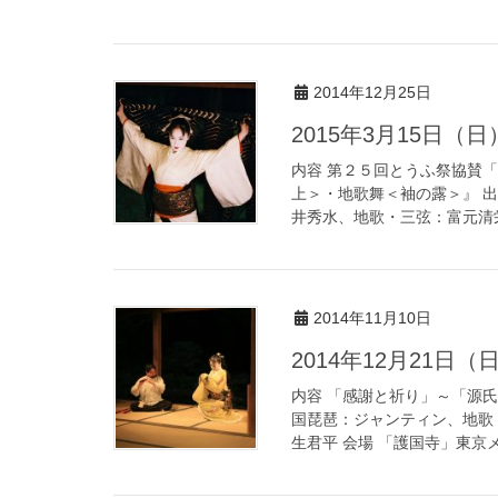
2014年12月25日
2015年3月15日（
内容 第２５回とうふ祭協賛
上＞・地歌舞＜袖の露＞』 
井秀水、地歌・三弦：富元清栄
2014年11月10日
2014年12月21日
内容 「感謝と祈り」～「源
国琵琶：ジャンティン、地歌
生君平 会場 「護国寺」東京メ