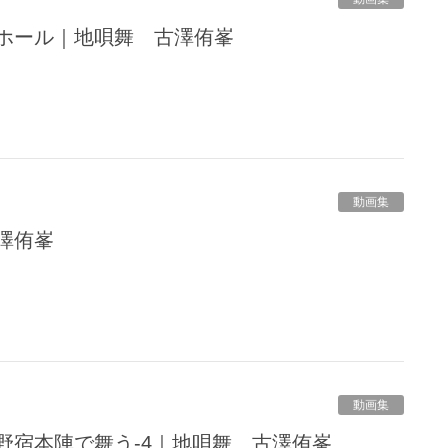
橋ホール｜地唄舞 古澤侑峯
動画集
澤侑峯
動画集
野宿本陣で舞う-4｜地唄舞 古澤侑峯