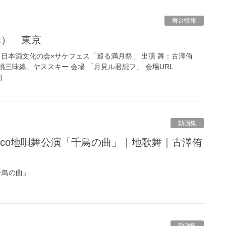
舞台情報
（木） 東京
」日本酒文化の会×サケフェス「巡る満月祭」 出演 舞：古澤侑
三味線、ヤススキー 会場 「月見ル君想フ」 会場URL
]
動画集
「千鳥の曲」
動画集