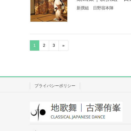
新撰組 日野宿本陣
1
2
3
»
プライバシーポリシー