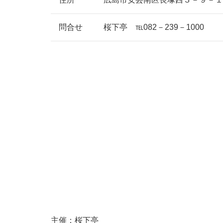
問合せ
桜下亭 ℡082－239－1000
主催：桜下亭