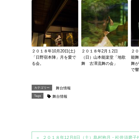
２０１８年10月20日(土)
２０１８年2月１2日
２０
「日野宿本陣」月を愛で
（日）山本能楽堂「地歌
能舞
る会。
舞 古澤流舞の会」
舞が
で響
カテゴリー
舞台情報
Tags
舞台情報
２０１８年12月8日（土）島村抱月・松井須磨子