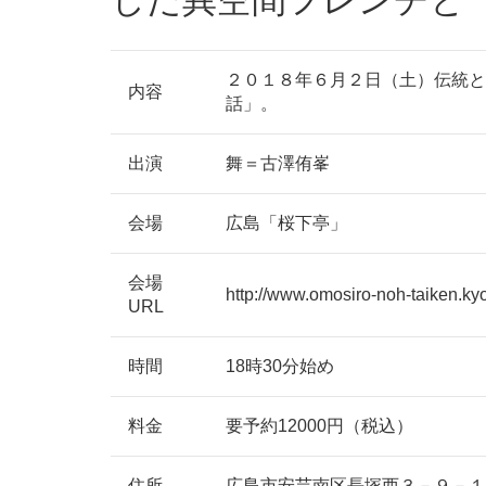
２０１８年６月２日（土）伝統と
内容
話」。
出演
舞＝古澤侑峯
会場
広島「桜下亭」
会場
http://www.omosiro-noh-taiken.kyo
URL
時間
18時30分始め
料金
要予約12000円（税込）
住所
広島市安芸南区長塚西３－９－１