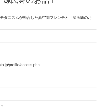
モダニズムが融合した異空間フレンチと「源氏舞のお
to.jp/profile/access.php
７