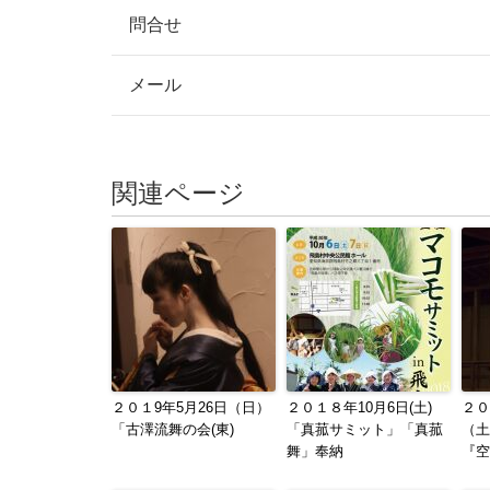
問合せ
メール
関連ページ
２０１9年5月26日（日）
２０１８年10月6日(土)
２０
「古澤流舞の会(東)
「真菰サミット」「真菰
（土
舞」奉納
『空