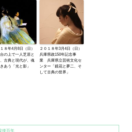
１８年4月8日（日）
２０１８年3月4日（日）
台の上で一人芝居と
兵庫県政150年記念事
、古典と現代が、魂
業 兵庫県立芸術文化セ
きあう「光と影」
ンター「鏡花と夢二、そ
して古典の世界」
歿後百年