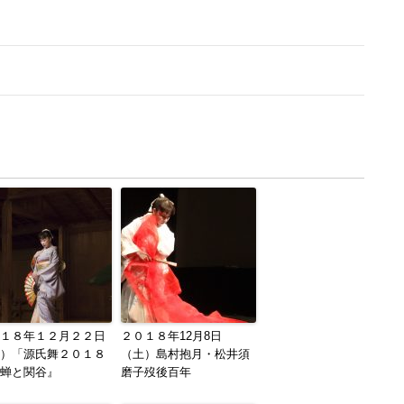
１８年１２月２２日
２０１８年12月8日
）「源氏舞２０１８
（土）島村抱月・松井須
蝉と関谷』
磨子歿後百年