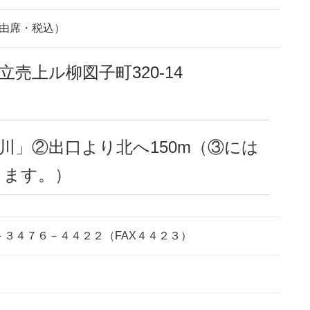
自由席・税込）
売上ル柳図子町320-14
川」②出口より北へ150m（③には
ります。）
３４７６－４４２２（FAX４４２３）