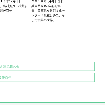
１８年12月8日
２０１８年3月4日（日）
）島村抱月・松井須
兵庫県政150年記念事
歿後百年
業 兵庫県立芸術文化セ
ンター「鏡花と夢二、そ
して古典の世界」
 古澤流舞の会」
歿後百年