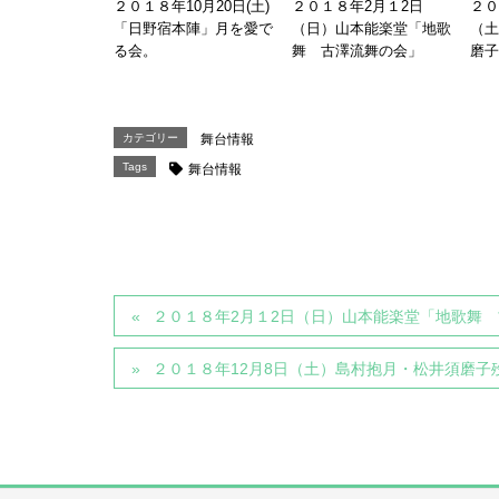
２０１８年10月20日(土)
２０１８年2月１2日
２０
「日野宿本陣」月を愛で
（日）山本能楽堂「地歌
（土
る会。
舞 古澤流舞の会」
磨子
カテゴリー
舞台情報
Tags
舞台情報
２０１８年2月１2日（日）山本能楽堂「地歌舞
２０１８年12月8日（土）島村抱月・松井須磨子