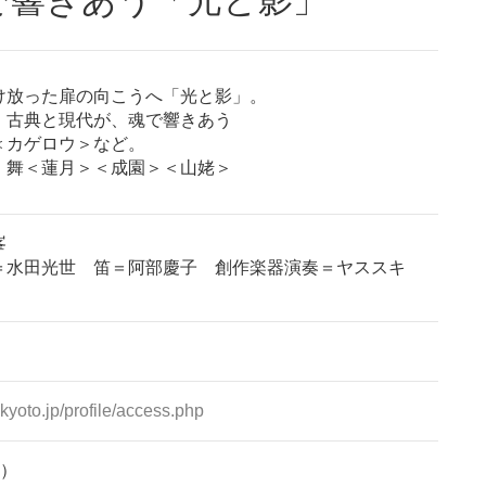
け放った扉の向こうへ「光と影」。
、古典と現代が、魂で響きあう
＜カゲロウ＞など。
・舞＜蓮月＞＜成園＞＜山姥＞
峯
＝水田光世 笛＝阿部慶子 創作楽器演奏＝ヤススキ
kyoto.jp/profile/access.php
場）