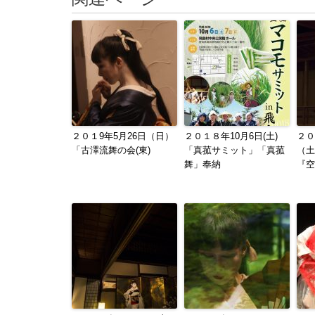
２０１9年5月26日（日）
２０１８年10月6日(土)
２０
「古澤流舞の会(東)
「真菰サミット」「真菰
（土
舞」奉納
『空