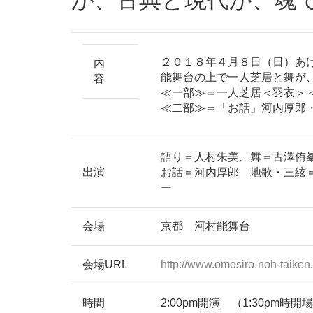
２０１８年４月８日（日）あ
内
能舞台の上で一人芝居と舞が
容
≪一部≫＝一人芝居＜羽衣＞
≪二部≫＝「お話」河内厚郎
語り＝人村朱美、舞＝古澤侑
出演
お話＝河内厚郎 地歌・三絃
ー
会場
京都 河村能舞台
会場URL
http://www.omosiro-noh-taiken.
時間
2:00pm開演 （1:30pm時開